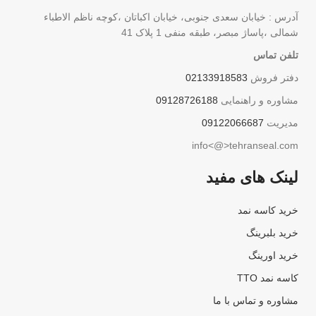
آدرس : خیابان سعدی جنوبی، خیابان اکباتان ،کوچه ناظم الاطباء
شمالی ،پاساژ مبصر، طبقه منفی 1 پلاک 41
تلفن تماس
دفتر فروش
02133918583
مشاوره و راهنمایی
09128726188
مدیریت
09122066687
info<@>tehranseal.com
لینک های مفید
خرید کاسه نمد
خرید بلبرینگ
خرید اورینگ
کاسه نمد TTO
مشاوره و تماس با ما