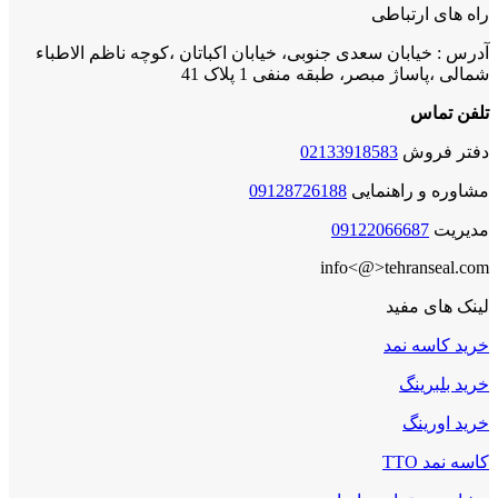
راه های ارتباطی
آدرس : خیابان سعدی جنوبی، خیابان اکباتان ،کوچه ناظم الاطباء
شمالی ،پاساژ مبصر، طبقه منفی 1 پلاک 41
تلفن تماس
دفتر فروش
02133918583
مشاوره و راهنمایی
09128726188
مدیریت
09122066687
info<@>tehranseal.com
لینک های مفید
خرید کاسه نمد
خرید بلبرینگ
خرید اورینگ
کاسه نمد TTO