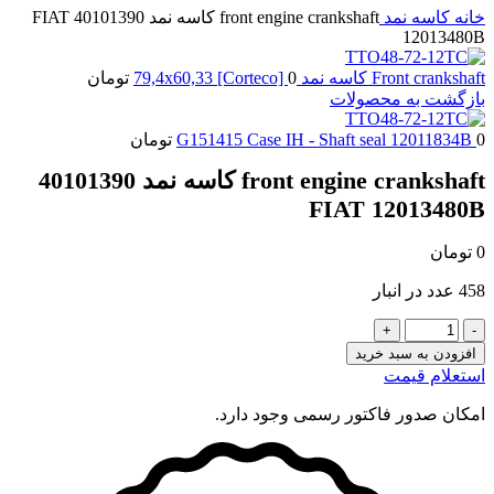
خانه
کاسه نمد
front engine crankshaft کاسه نمد 40101390 FIAT
12013480B
Front crankshaft کاسه نمد 79,4x60,33 [Corteco]
0
تومان
بازگشت به محصولات
0
G151415 Case IH - Shaft seal 12011834B
تومان
front engine crankshaft کاسه نمد 40101390
FIAT 12013480B
0
تومان
458 عدد در انبار
front
engine
افزودن به سبد خرید
crankshaft
استعلام قیمت
کاسه
نمد
امکان صدور فاکتور رسمی وجود دارد.
40101390
FIAT
12013480B
عدد