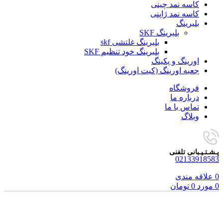
کاسه نمد چینی
کاسه نمد ژاپنی
بلبرینگ
بلبرینگ SKF
بلبرینگ غلتشی skf
بلبرینگ خود تنظیم SKF
اورینگ و پکینگ
جعبه اورینگ (کیت اورینگ)
فروشگاه
درباره ما
تماس با ما
وبلاگ
پـشـتـیـبانی تلفنی
02133918583
0
علاقه مندی
0
مورد
0
تومان
برای بزرگنمایی کلیک کنید