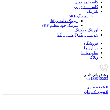
کاسه نمد چینی
کاسه نمد ژاپنی
بلبرینگ
بلبرینگ SKF
بلبرینگ غلتشی skf
بلبرینگ خود تنظیم SKF
اورینگ و پکینگ
جعبه اورینگ (کیت اورینگ)
فروشگاه
درباره ما
تماس با ما
وبلاگ
پـشـتـیـبانی تلفنی
02133918583
0
علاقه مندی
0
مورد
0
تومان
فروخته شده