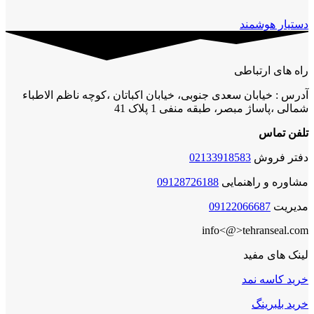
دستیار هوشمند
راه های ارتباطی
آدرس : خیابان سعدی جنوبی، خیابان اکباتان ،کوچه ناظم الاطباء
شمالی ،پاساژ مبصر، طبقه منفی 1 پلاک 41
تلفن تماس
دفتر فروش
02133918583
مشاوره و راهنمایی
09128726188
مدیریت
09122066687
info<@>tehranseal.com
لینک های مفید
خرید کاسه نمد
خرید بلبرینگ