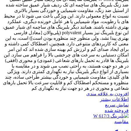
ضد زنگ بلبرینگ های ساچمه ای تک ردیف شیار عمیق ساخته شده
از استیل ضد زنگ، مقاومت شیمیایی و خوردگی بسیار بالاتری
نسبت به انواع معمولی دارند. این ویژگی باعث می شود تا در محیط
های با رطوبت، مواد شیمیایی یا هر عامل خورنده دیگری، عملکرد
بهتری داشته باشند. همانند دیگر بلبرینگ های ساچمه ای شیار عمیق،
این نوع بلبرینگ نیز بسیار polyvalent (پلی‌والان [معادل فارسی
بهتری پیدا نشد، ولی منظور چند منظوره بودن است]) است، به این
معنی که کاربردهای متنوعی دارد. همچنین، اصطکاک کمی داشته و
برای ایجاد صدای کم و لرزش کم بهینه سازی شده اند که این امر
امکان دستیابی به سرعت های چرخشی بالا را فراهم می سازد. این
بلبرینگ ها قادر به تحمل بارهای شعاعی (عمودی) و محوری (افقی)
در هر دو جهت هستند، به راحتی نصب می شوند و در مقایسه با
بسیاری از انواع دیگر بلبرینگ نیاز به نگهداری کمتری دارند. ویژگی
های کلیدی: مقاومت شیمیایی و خوردگی بیشتر طراحی ساده، چند
منظوره و مستحکم اصطکاک کم و قابلیت سرعت بالا تحمل بارهای
شعاعی و محوری در هر دو جهت نیاز به نگهداری کم
افزودن به علاقه مندی
اطلاعات بیشتر
نمایش سریع
فروخته شده
مقايسه