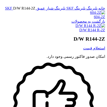
برای بزرگنمایی کلیک کنید
خانه
بلبرینگ
بلبرینگ SKF
بلبرینگ شیار عمیق SKF
D/W R144-2Z
604-2Z
بازگشت به محصولات
D/W R144 R-2Z
D/W R144-2Z
استعلام قیمت
امکان صدور فاکتور رسمی وجود دارد.