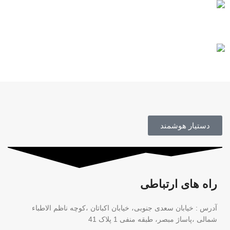
مشاوره رایگان
محصول اورجینال
دستیار هوشمند
راه های ارتباطی
آدرس : خیابان سعدی جنوبی، خیابان اکباتان ،کوچه ناظم الاطباء
شمالی ،پاساژ مبصر، طبقه منفی 1 پلاک 41