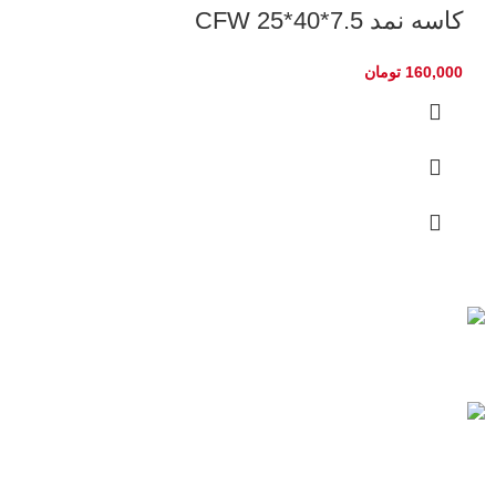
کاسه نمد CFW 25*40*7.5
160,000
تومان
به تمام ایران
خرید مطمئن