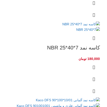
کاسه نمد NBR 25*40*7
180,000
تومان