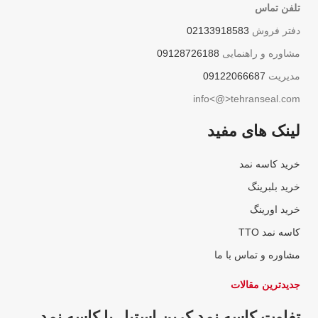
تلفن تماس
دفتر فروش
02133918583
مشاوره و راهنمایی
09128726188
مدیریت
09122066687
info<@>tehranseal.com
لینک های مفید
خرید کاسه نمد
خرید بلبرینگ
خرید اورینگ
کاسه نمد TTO
مشاوره و تماس با ما
جدیدترین مقالات
تفاوت کاسه نمد کربن استیل با کاسه نمد