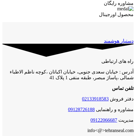
مشاوره رایگان
محصول اورجینال
دستیار هوشمند
راه های ارتباطی
آدرس : خیابان سعدی جنوبی، خیابان اکباتان ،کوچه ناظم الاطباء
شمالی ،پاساژ مبصر، طبقه منفی 1 پلاک 41
تلفن تماس
دفتر فروش
02133918583
مشاوره و راهنمایی
09128726188
مدیریت
09122066687
info<@>tehranseal.com