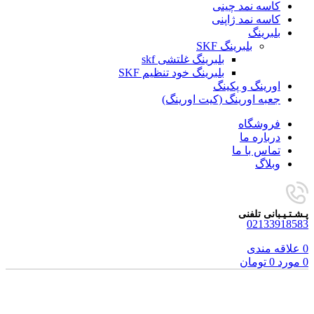
کاسه نمد چینی
کاسه نمد ژاپنی
بلبرینگ
بلبرینگ SKF
بلبرینگ غلتشی skf
بلبرینگ خود تنظیم SKF
اورینگ و پکینگ
جعبه اورینگ (کیت اورینگ)
فروشگاه
درباره ما
تماس با ما
وبلاگ
پـشـتـیـبانی تلفنی
02133918583
0
علاقه مندی
0
مورد
0
تومان
فروخته شده