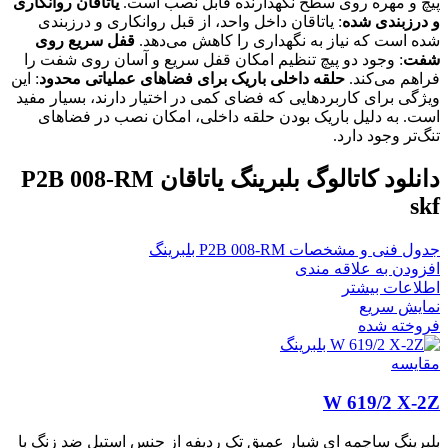
پیچ و مهره روی سطح نگهدارنده قابل نصب است.
یاتاقان روانکاری
و درزبندی شده
: یاتاقان داخل واحد، از قبل روانکاری و درزبندی
شده است که نیاز به نگهداری را کاهش می‌دهد.
قفل سریع روی
شفت
: وجود دو پیچ تنظیم امکان قفل سریع و آسان روی شفت را
فراهم می‌کند.
حلقه داخلی باریک برای فضاهای عملیاتی محدود
: این
ویژگی برای کاربردهایی که فضای کمی در اختیار دارند، بسیار مفید
است. به دلیل باریک بودن حلقه داخلی، امکان نصب در فضاهای
تنگ‌تر وجود دارد.
دانلود کاتالوگ بلبرینگ یاتاقان P2B 008-RM
skf
جدول فنی و مشخصات P2B 008-RM بلبرینگ
افزودن به علاقه مندی
اطلاعات بیشتر
نمایش سریع
فروخته شده
مقايسه
W 619/2 X-2Z
بلبرینگ ساچمه ای شیار عمیق تک ردیفه از جنس استیل ضد زنگ با