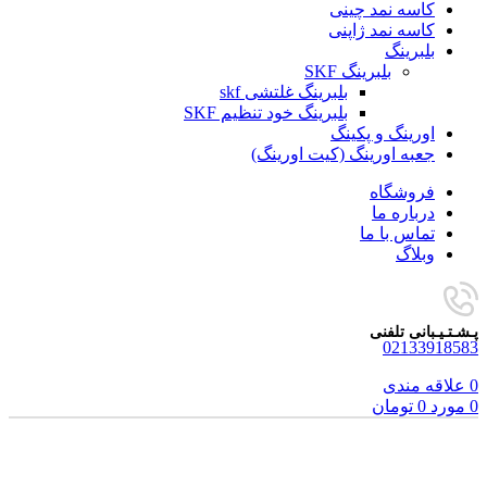
کاسه نمد چینی
کاسه نمد ژاپنی
بلبرینگ
بلبرینگ SKF
بلبرینگ غلتشی skf
بلبرینگ خود تنظیم SKF
اورینگ و پکینگ
جعبه اورینگ (کیت اورینگ)
فروشگاه
درباره ما
تماس با ما
وبلاگ
پـشـتـیـبانی تلفنی
02133918583
0
علاقه مندی
0
مورد
0
تومان
فروخته شده