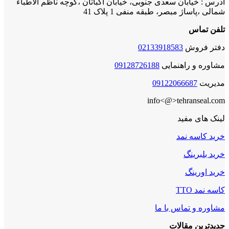
آدرس : خیابان سعدی جنوبی، خیابان اکباتان ،کوچه ناظم الاطباء
شمالی ،پاساژ مبصر، طبقه منفی 1 پلاک 41
تلفن تماس
دفتر فروش
02133918583
مشاوره و راهنمایی
09128726188
مدیریت
09122066687
info<@>tehranseal.com
لینک های مفید
خرید کاسه نمد
خرید بلبرینگ
خرید اورینگ
کاسه نمد TTO
مشاوره و تماس با ما
جدیدترین مقالات