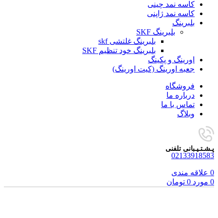
کاسه نمد چینی
کاسه نمد ژاپنی
بلبرینگ
بلبرینگ SKF
بلبرینگ غلتشی skf
بلبرینگ خود تنظیم SKF
اورینگ و پکینگ
جعبه اورینگ (کیت اورینگ)
فروشگاه
درباره ما
تماس با ما
وبلاگ
پـشـتـیـبانی تلفنی
02133918583
0
علاقه مندی
0
مورد
0
تومان
برای بزرگنمایی کلیک کنید