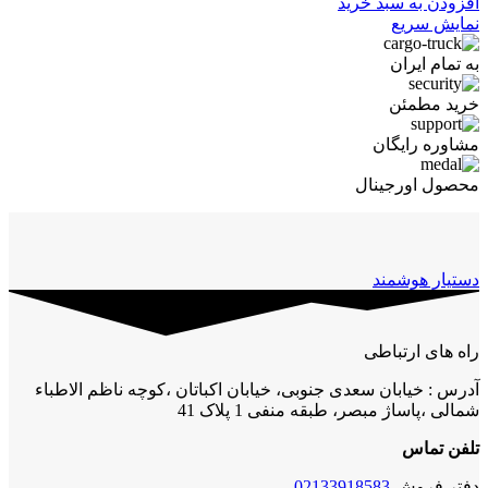
افزودن به سبد خرید
نمایش سریع
به تمام ایران
خرید مطمئن
مشاوره رایگان
محصول اورجینال
دستیار هوشمند
راه های ارتباطی
آدرس : خیابان سعدی جنوبی، خیابان اکباتان ،کوچه ناظم الاطباء
شمالی ،پاساژ مبصر، طبقه منفی 1 پلاک 41
تلفن تماس
دفتر فروش
02133918583