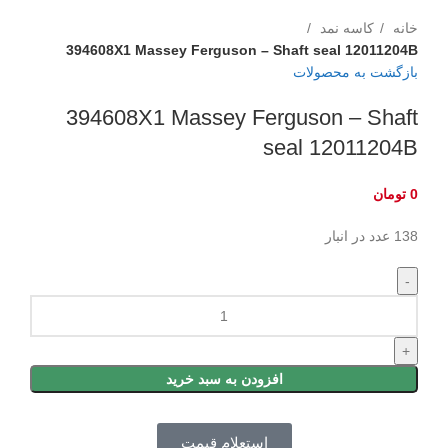
برای بزرگنمایی کلیک کنید
خانه
کاسه نمد
394608X1 Massey Ferguson – Shaft seal 12011204B
بازگشت به محصولات
394608X1 Massey Ferguson – Shaft
seal 12011204B
0
تومان
138 عدد در انبار
افزودن به سبد خرید
استعلام قیمت