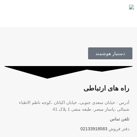
محصول اورجینال
دستیار هوشمند
راه های ارتباطی
آدرس : خیابان سعدی جنوبی، خیابان اکباتان ،کوچه ناظم الاطباء
شمالی ،پاساژ مبصر، طبقه منفی 1 پلاک 41
تلفن تماس
دفتر فروش
02133918583