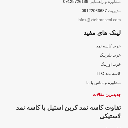
مشاوره و راهنمایی
09128726188
مدیریت
09122066687
info<@>tehranseal.com
لینک های مفید
خرید کاسه نمد
خرید بلبرینگ
خرید اورینگ
کاسه نمد TTO
مشاوره و تماس با ما
جدیدترین مقالات
تفاوت کاسه نمد کربن استیل با کاسه نمد
لاستیکی