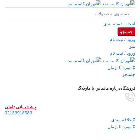
انتخاب دسته بندی
جستجو
ورود / ثبت نام
منو
ورود / ثبت نام
0
مورد
0
تومان
جستجو
مرور دسته ها
فروشگاه
درباره ما
تماس با ما
وبلاگ
پـشـتـیـبانی تلفنی
02133918583
0
علاقه مندی
0
مورد
0
تومان
فروخته شده