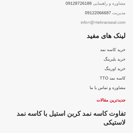
مشاوره و راهنمایی
09128726188
مدیریت
09122066687
info<@>tehranseal.com
لینک های مفید
خرید کاسه نمد
خرید بلبرینگ
خرید اورینگ
کاسه نمد TTO
مشاوره و تماس با ما
جدیدترین مقالات
تفاوت کاسه نمد کربن استیل با کاسه نمد
لاستیکی