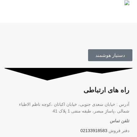
محصول اورجینال
دستیار هوشمند
راه های ارتباطی
آدرس : خیابان سعدی جنوبی، خیابان اکباتان ،کوچه ناظم الاطباء
شمالی ،پاساژ مبصر، طبقه منفی 1 پلاک 41
تلفن تماس
دفتر فروش
02133918583