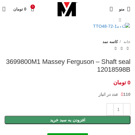
0
منو
0
تومان
برای بزرگنمایی کلیک کنید
خانه
کاسه نمد
3699800M1 Massey Ferguson – Shaft seal
12018598B
0
تومان
110 عدد در انبار
افزودن به سبد خرید