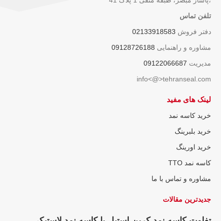
،پاساژ مبصر، طبقه منفی 1 پلاک 41
تلفن تماس
دفتر فروش
02133918583
مشاوره و راهنمایی
09128726188
مدیریت
09122066687
info<@>tehranseal.com
لینک های مفید
خرید کاسه نمد
خرید بلبرینگ
خرید اورینگ
کاسه نمد TTO
مشاوره و تماس با ما
جدیدترین مقالات
تفاوت کاسه نمد کربن استیل با کاسه نمد لاستیکی