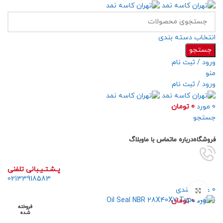
انتخاب دسته بندی
جستجو
ورود / ثبت نام
منو
ورود / ثبت نام
0
مورد
0
تومان
جستجو
مرور دسته ها
فروشگاه
درباره ما
تماس با ما
وبلاگ
پـشـتـیـبانی تلفنی
02133918583
0
علاقه مندی
برای بزرگنمایی کلیک کنید
0
مورد
0
تومان
فروخته
شده