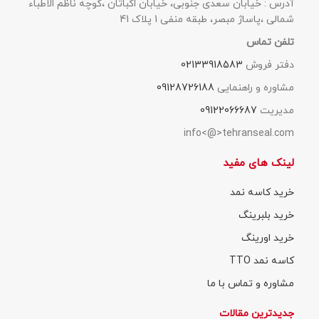
آدرس : خیابان سعدی جنوبی، خیابان اکباتان ،کوچه ناظم الاطباء
شمالی ،پاساژ مبصر، طبقه منفی 1 پلاک 41
تلفن تماس
دفتر فروش
02133918583
مشاوره و راهنمایی
09128726188
مدیریت
09122066687
info<@>tehranseal.com
لینک های مفید
خرید کاسه نمد
خرید بلبرینگ
خرید اورینگ
کاسه نمد TTO
مشاوره و تماس با ما
جدیدترین مقالات