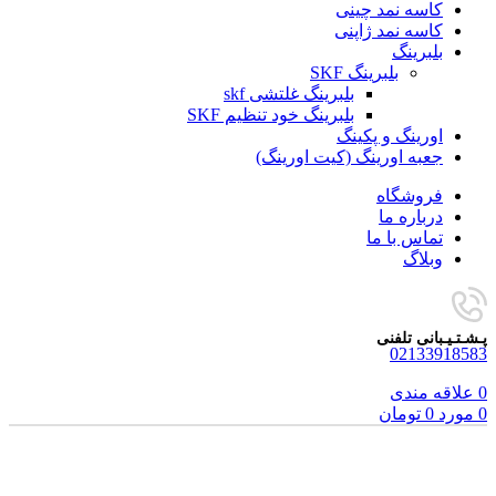
کاسه نمد چینی
کاسه نمد ژاپنی
بلبرینگ
بلبرینگ SKF
بلبرینگ غلتشی skf
بلبرینگ خود تنظیم SKF
اورینگ و پکینگ
جعبه اورینگ (کیت اورینگ)
فروشگاه
درباره ما
تماس با ما
وبلاگ
پـشـتـیـبانی تلفنی
02133918583
0
علاقه مندی
0
مورد
0
تومان
برای بزرگنمایی کلیک کنید