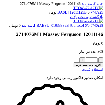
خانه
کاسه نمد
2714076M1 Massey Ferguson 12011146
25?47?7 BASL | 12011125B
0
تومان
بازگشت به محصولات
28?40?6/6.5 BABSL | 01033389B [Corteco] کاسه نمد
0
تومان
2714076M1 Massey Ferguson 12011146
0
تومان
308 عدد در انبار
2714076M1
Massey
افزودن به سبد خرید
Ferguson
استعلام قیمت
12011146
عدد
امکان صدور فاکتور رسمی وجود دارد.