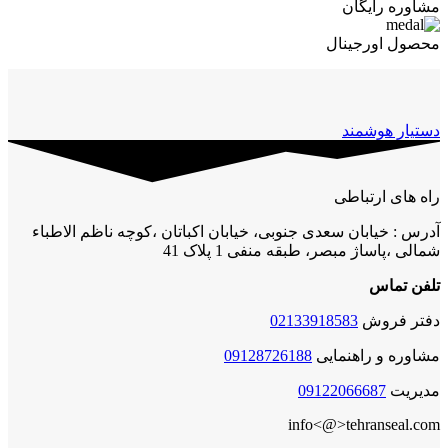
مشاوره رایگان
محصول اورجینال
دستیار هوشمند
راه های ارتباطی
آدرس : خیابان سعدی جنوبی، خیابان اکباتان ،کوچه ناظم الاطباء
شمالی ،پاساژ مبصر، طبقه منفی 1 پلاک 41
تلفن تماس
دفتر فروش
02133918583
مشاوره و راهنمایی
09128726188
مدیریت
09122066687
info<@>tehranseal.com