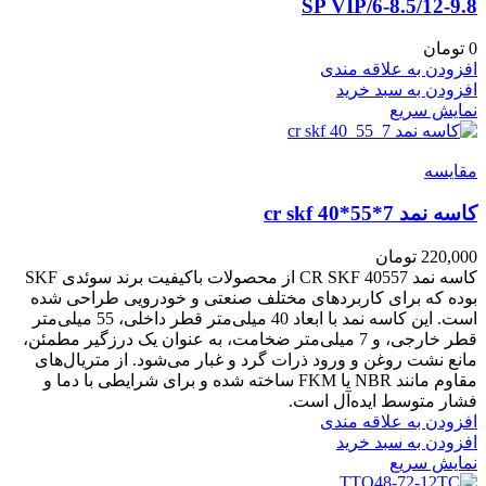
6-8.5/12-9.8/SP VIP
0
تومان
افزودن به علاقه مندی
افزودن به سبد خرید
نمایش سریع
مقايسه
کاسه نمد cr skf 40*55*7
220,000
تومان
کاسه نمد CR SKF 40557 از محصولات باکیفیت برند سوئدی SKF
بوده که برای کاربردهای مختلف صنعتی و خودرویی طراحی شده
است. این کاسه نمد با ابعاد 40 میلی‌متر قطر داخلی، 55 میلی‌متر
قطر خارجی، و 7 میلی‌متر ضخامت، به عنوان یک درزگیر مطمئن،
مانع نشت روغن و ورود ذرات گرد و غبار می‌شود. از متریال‌های
مقاوم مانند NBR یا FKM ساخته شده و برای شرایطی با دما و
فشار متوسط ایده‌آل است.
افزودن به علاقه مندی
افزودن به سبد خرید
نمایش سریع