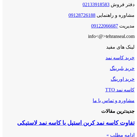
دفتر فروش
02133918583
مشاوره و راهنمایی
09128726188
مدیریت
09122066687
info<@>tehranseal.com
لینک های مفید
خرید کاسه نمد
خرید بلبرینگ
خرید اورینگ
کاسه نمد TTO
مشاوره و تماس با ما
جدیدترین مقالات
تفاوت کاسه نمد کربن استیل با کاسه نمد لاستیکی
ادامه مطلب »