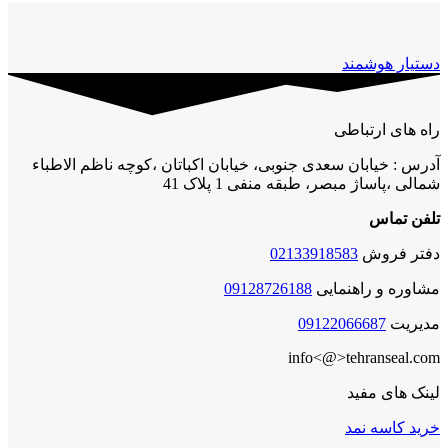
دستیار هوشمند
راه های ارتباطی
آدرس : خیابان سعدی جنوبی، خیابان اکباتان ،کوچه ناظم الاطباء
شمالی ،پاساژ مبصر، طبقه منفی 1 پلاک 41
تلفن تماس
دفتر فروش
02133918583
مشاوره و راهنمایی
09128726188
مدیریت
09122066687
info<@>tehranseal.com
لینک های مفید
خرید کاسه نمد