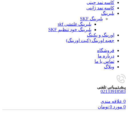
کاسه نمد چینی
کاسه نمد ژاپنی
بلبرینگ
بلبرینگ SKF
بلبرینگ غلتشی skf
بلبرینگ خود تنظیم SKF
اورینگ و پکینگ
جعبه اورینگ (کیت اورینگ)
فروشگاه
درباره ما
تماس با ما
وبلاگ
پـشـتـیـبانی تلفنی
02133918583
0
علاقه مندی
0
مورد
0
تومان
برای بزرگنمایی کلیک کنید