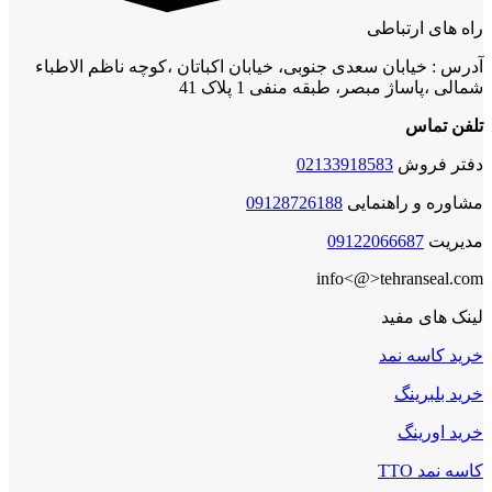
راه های ارتباطی
آدرس : خیابان سعدی جنوبی، خیابان اکباتان ،کوچه ناظم الاطباء
شمالی ،پاساژ مبصر، طبقه منفی 1 پلاک 41
تلفن تماس
دفتر فروش
02133918583
مشاوره و راهنمایی
09128726188
مدیریت
09122066687
info<@>tehranseal.com
لینک های مفید
خرید کاسه نمد
خرید بلبرینگ
خرید اورینگ
کاسه نمد TTO