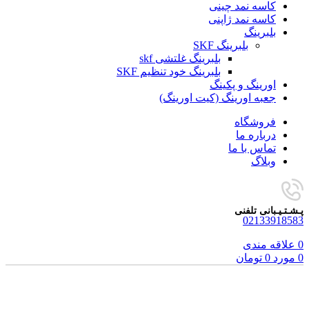
کاسه نمد چینی
کاسه نمد ژاپنی
بلبرینگ
بلبرینگ SKF
بلبرینگ غلتشی skf
بلبرینگ خود تنظیم SKF
اورینگ و پکینگ
جعبه اورینگ (کیت اورینگ)
فروشگاه
درباره ما
تماس با ما
وبلاگ
پـشـتـیـبانی تلفنی
02133918583
0
علاقه مندی
0
مورد
0
تومان
برای بزرگنمایی کلیک کنید