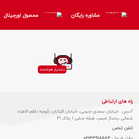
مشاوره رایگان
محصول اورجینال
دستیار هوشمند
راه های ارتباطی
آدرس : خیابان سعدی جنوبی، خیابان اکباتان ،کوچه ناظم الاطباء
شمالی ،پاساژ مبصر، طبقه منفی 1 پلاک 41
تلفن تماس
دفتر فروش
02133918583