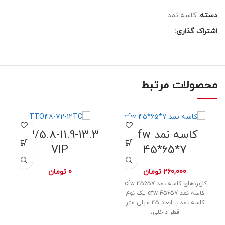
دسته:
کاسه نمد
اشتراک گذاری:
محصولات مرتبط
کاسه نمد cfw
5.8-11.9-13.3/SP
VIP
45*65*7
260,000
تومان
0
تومان
کاربردهای کاسه نمد cfw 45657:
کاسه نمد cfw 45657 یک نوع
کاسه نمد با ابعاد 45 میلی متر
قطر داخلی،