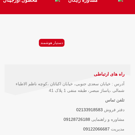
مشاوره رایگان
محصول اورجینال
دستیار هوشمند
راه های ارتباطی
آدرس : خیابان سعدی جنوبی، خیابان اکباتان ،کوچه ناظم الاطباء
شمالی ،پاساژ مبصر، طبقه منفی 1 پلاک 41
تلفن تماس
دفتر فروش
02133918583
مشاوره و راهنمایی
09128726188
مدیریت
09122066687