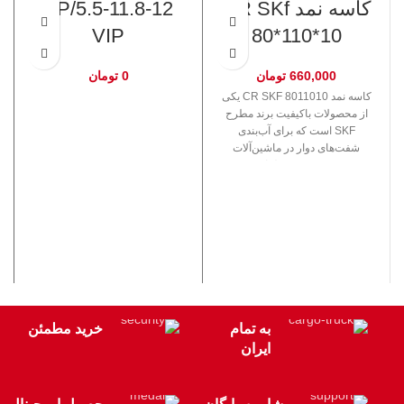
کاسه نمد CR SKf
5.5-11.8-12/SP
VIP
80*110*10
660,000
تومان
0
تومان
کاسه نمد CR SKF 8011010 یکی
از محصولات باکیفیت برند مطرح
SKF است که برای آب‌بندی
شفت‌های دوار در ماشین‌آلات
صنعتی و خودرویی طراحی شده
است. این قطعه دارای ابعاد 80
میلی‌متر قطر داخلی، 110 میلی‌متر
قطر خارجی، و 10 میلی‌متر
ضخامت است و با متریال‌هایی مانند
NBR یا FKM، مقاومت بالایی در
برابر روغن، سایش، و دما دارد.
کاسه نمد CR SKF به دلیل طراحی
مهندسی و کیفیت بالا، در صنایع
هیدرولیکی، خودروسازی و
به تمام
خرید مطمئن
ماشین‌آلات صنعتی عملکردی قابل
ایران
اطمینان ارائه می‌دهد.