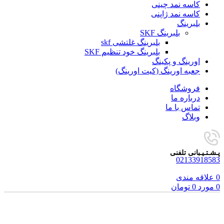
کاسه نمد چینی
کاسه نمد ژاپنی
بلبرینگ
بلبرینگ SKF
بلبرینگ غلتشی skf
بلبرینگ خود تنظیم SKF
اورینگ و پکینگ
جعبه اورینگ (کیت اورینگ)
فروشگاه
درباره ما
تماس با ما
وبلاگ
پـشـتـیـبانی تلفنی
02133918583
0
علاقه مندی
0
مورد
0
تومان
فروخته شده