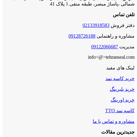
شمالی ،پاساژ مبصر، طبقه منفی 1 پلاک 41
تلفن تماس
دفتر فروش
02133918583
مشاوره و راهنمایی
09128726188
مدیریت
09122066687
info<@>tehranseal.com
لینک های مفید
خرید کاسه نمد
خرید بلبرینگ
خرید اورینگ
کاسه نمد TTO
مشاوره و تماس با ما
جدیدترین مقالات