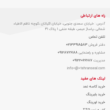
راه های ارتباطی
آدرس : خیابان سعدی جنوبی، خیابان اکباتان ،کوچه ناظم الاطباء
شمالی ،پاساژ مبصر، طبقه منفی 1 پلاک 41
تلفن تماس
دفتر فروش
02133918583
مشاوره و راهنمایی
09128726188
مدیریت
09122066687
info<@>tehranseal.com
لینک های مفید
خرید کاسه نمد
خرید بلبرینگ
خرید اورینگ