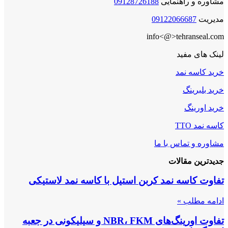
مشاوره و راهنمایی
09128726188
مدیریت
09122066687
info<@>tehranseal.com
لینک های مفید
خرید کاسه نمد
خرید بلبرینگ
خرید اورینگ
کاسه نمد TTO
مشاوره و تماس با ما
جدیدترین مقالات
تفاوت کاسه نمد کربن استیل با کاسه نمد لاستیکی
ادامه مطلب »
تفاوت اورینگ‌های NBR، FKM و سیلیکونی در جعبه