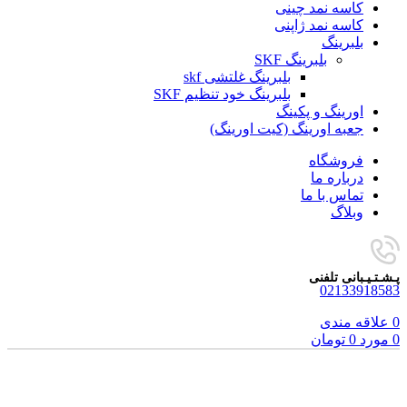
کاسه نمد چینی
کاسه نمد ژاپنی
بلبرینگ
بلبرینگ SKF
بلبرینگ غلتشی skf
بلبرینگ خود تنظیم SKF
اورینگ و پکینگ
جعبه اورینگ (کیت اورینگ)
فروشگاه
درباره ما
تماس با ما
وبلاگ
پـشـتـیـبانی تلفنی
02133918583
0
علاقه مندی
0
مورد
0
تومان
فروخته شده